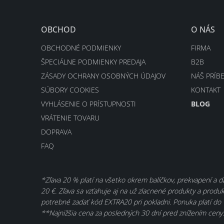
OBCHOD
O NÁS
OBCHODNÉ PODMIENKY
FIRMA
ŠPECIÁLNE PODMIENKY PREDAJA
B2B
ZÁSADY OCHRANY OSOBNÝCH ÚDAJOV
NÁŠ PRÍB
SÚBORY COOKIES
KONTAKT
VYHLÁSENIE O PRÍSTUPNOSTI
BLOG
VRÁTENIE TOVARU
DOPRAVA
FAQ
*Zľava 20 % platí na všetko okrem balíčkov, prekvapení a 
20 €. Zľava sa vzťahuje aj na už zlacnené produkty a produkt
potrebné zadať kód EXTRA20 pri pokladni. Ponuka platí do 
**Najnižšia cena za posledných 30 dní pred znížením ceny.