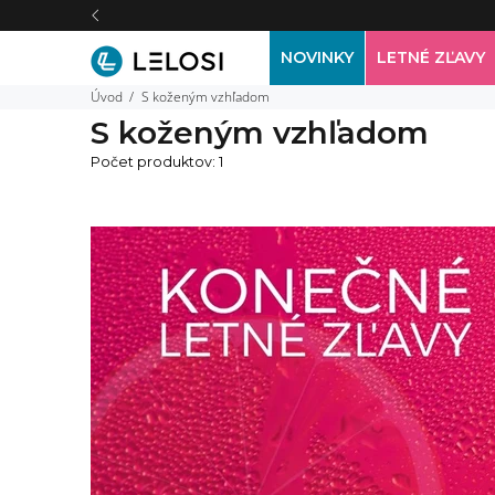
NOVINKY
LETNÉ ZĽAVY
Úvod
S koženým vzhľadom
S koženým vzhľadom
Počet produktov: 1