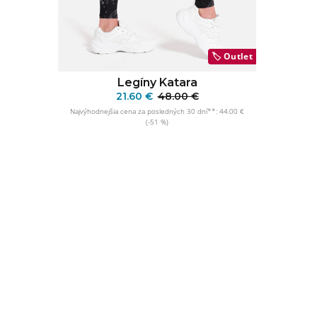
🏷️
Outlet
Legíny Katara
21.60 €
48.00 €
Najvýhodnejšia cena za posledných 30 dní**: 44.00 €
(-51 %)
PRIDAŤ DO KOŠÍKA