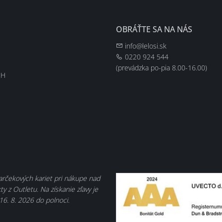
OBRÁŤTE SA NA NÁS
info@lelosi.sk
0220 924 544
(prevádzka po-pia 8.00-16.00)
EH
darčekových kariet pri nákupe nad
y z Outletu. Na získanie zľavy je
16. 8. 2026 do polnoci.