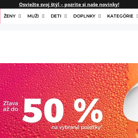
Osviežte svoj štýl – pozrite si naše novinky!
ŽENY
MUŽI
DETI
DOPLNKY
KATEGÓRIE