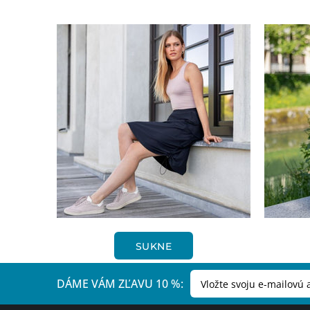
SUKNE
DÁME VÁM ZĽAVU 10 %: