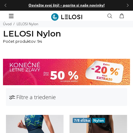
RA20
☀️
Osviežte svoj štýl – pozrite si naše novinky!
☀️
-20
Úvod
LELOSI Nylon
LELOSI Nylon
Počet produktov: 94
Filtre a triedenie
7/8 dĺžka
Nylon