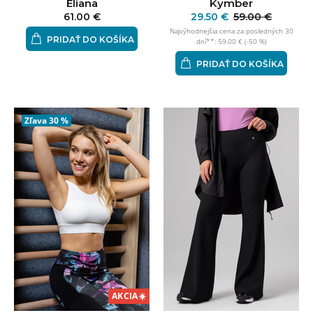
Eliana
Kymber
61.00 €
29.50 €
59.00 €
Najvýhodnejšia cena za posledných 30
PRIDAŤ DO KOŠÍKA
dní**: 59.00 € (-50 %)
PRIDAŤ DO KOŠÍKA
Zľava
30 %
AKCIA
☀️