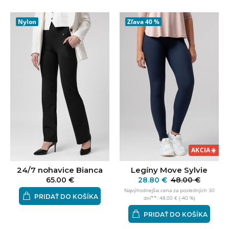
Nylon
Zľava
40 %
AKCIA
☀️
24/7 nohavice Bianca
Legíny Move Sylvie
65.00 €
28.80 €
48.00 €
Najvýhodnejšia cena za posledných 30
PRIDAŤ DO KOŠÍKA
dní**: 48.00 € (-40 %)
PRIDAŤ DO KOŠÍKA