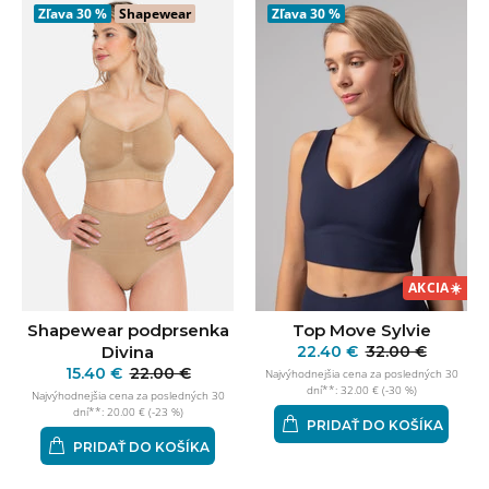
Zľava
30 %
Shapewear
Zľava
30 %
AKCIA
☀️
Shapewear podprsenka
Top Move Sylvie
Divina
22.40 €
32.00 €
15.40 €
22.00 €
Najvýhodnejšia cena za posledných 30
dní**: 32.00 € (-30 %)
Najvýhodnejšia cena za posledných 30
dní**: 20.00 € (-23 %)
PRIDAŤ DO KOŠÍKA
PRIDAŤ DO KOŠÍKA