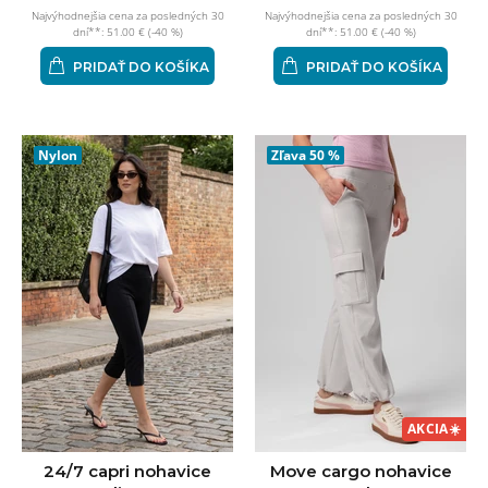
Najvýhodnejšia cena za posledných 30
Najvýhodnejšia cena za posledných 30
dní**: 51.00 € (-40 %)
dní**: 51.00 € (-40 %)
PRIDAŤ DO KOŠÍKA
PRIDAŤ DO KOŠÍKA
Nylon
Zľava
50 %
AKCIA
☀️
24/7 capri nohavice
Move cargo nohavice