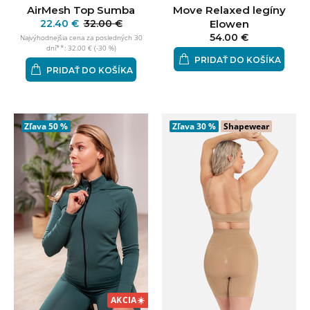
AirMesh Top Sumba
Move Relaxed legíny
22.40 €
32.00 €
Elowen
54.00 €
Najvýhodnejšia cena za posledných 30
dní**: 32.00 € (-30 %)
PRIDAŤ DO KOŠÍKA
PRIDAŤ DO KOŠÍKA
Zľava
50 %
Zľava
30 %
Shapewear
AKCIA
☀️