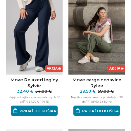
AKCIA
☀️
AKCIA
☀️
Move cargo nohavice
Move Relaxed legíny
Rylee
Sylvie
29.50 €
59.00 €
32.40 €
54.00 €
Najvýhodnejšia cena za posledných 30
Najvýhodnejšia cena za posledných 30
dní**: 59.00 € (-50 %)
dní**: 54.00 € (-40 %)
PRIDAŤ DO KOŠÍKA
PRIDAŤ DO KOŠÍKA