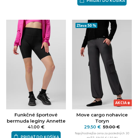
PRIDAŤ DO KOŠÍKA
Zľava
50 %
AKCIA
☀️
Funkčné športové
Move cargo nohavice
bermuda legíny Annette
Toryn
41.00 €
29.50 €
59.00 €
Najvýhodnejšia cena za posledných 30
PRIDAŤ DO KOŠÍKA
dní**: 59.00 € (-50 %)