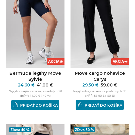
AKCIA
☀️
AKCIA
☀️
Bermuda legíny Move
Move cargo nohavice
Sylvie
Carys
24.60 €
41.00 €
29.50 €
59.00 €
Najvýhodnejšia cena za posledných 30
Najvýhodnejšia cena za posledných 30
dní**: 41.00 € (-40 %)
dní**: 59.00 € (-50 %)
PRIDAŤ DO KOŠÍKA
PRIDAŤ DO KOŠÍKA
Zľava
40 %
Zľava
50 %