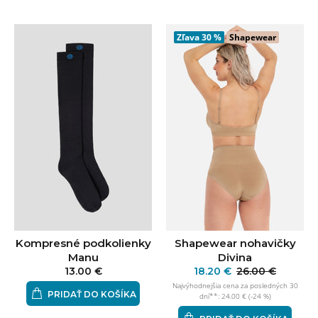
Zľava
30 %
Shapewear
Kompresné podkolienky
Shapewear nohavičky
Manu
Divina
13.00 €
18.20 €
26.00 €
Najvýhodnejšia cena za posledných 30
PRIDAŤ DO KOŠÍKA
dní**: 24.00 € (-24 %)