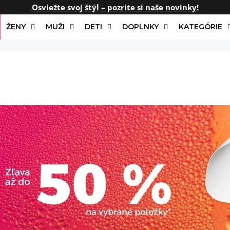
Osviežte svoj štýl – pozrite si naše novinky!
ŽENY
MUŽI
DETI
DOPLNKY
KATEGÓRIE