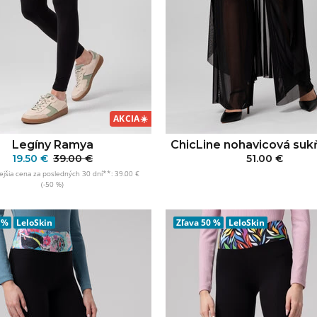
AKCIA
☀️
Legíny Ramya
ChicLine nohavicová sukň
19.50 €
39.00 €
51.00 €
jšia cena za posledných 30 dní**: 39.00 €
PRIDAŤ DO KOŠÍ
(-50 %)
PRIDAŤ DO KOŠÍKA
 %
LeloSkin
Zľava
50 %
LeloSkin