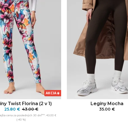
AKCIA
☀️
Legíny Mocha
ny Twist Florina (2 v 1)
35.00 €
25.80 €
43.00 €
jšia cena za posledných 30 dní**: 43.00 €
PRIDAŤ DO KOŠÍ
(-40 %)