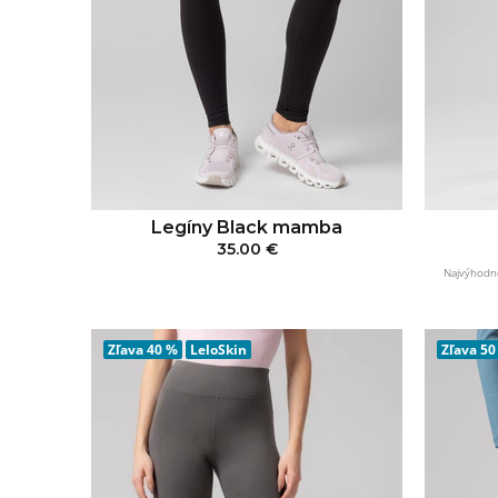
Legíny Black mamba
35.00 €
Najvýhodne
PRIDAŤ DO KOŠÍKA
Zľava
40 %
LeloSkin
Zľava
50