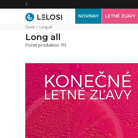
NOVINKY
LETNÉ ZĽAVY
Úvod
Long all
Long all
Počet produktov: 173