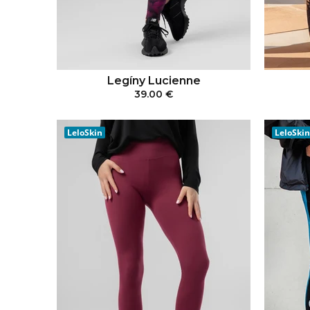
Legíny Lucienne
39.00 €
PRIDAŤ DO KOŠÍKA
LeloSkin
LeloSkin