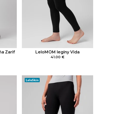
LeloMOM legíny Vida
a Zarif
41.00 €
PRIDAŤ DO KOŠÍKA
KA
LeloSkin