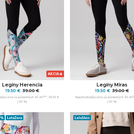
AKCIA
☀️
Legíny Herencia
Legíny Miras
19.50 €
39.00 €
19.50 €
39.00 €
jšia cena za posledných 30 dní**: 39.00 €
Najvýhodnejšia cena za posledných 30 dní
(-50 %)
(-50 %)
PRIDAŤ DO KOŠÍKA
PRIDAŤ DO KOŠÍ
 %
LeloZero
LeloSkin