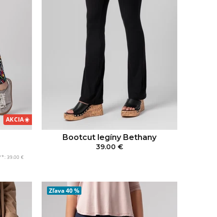
AKCIA
☀️
Bootcut legíny Bethany
39.00 €
**: 39.00 €
PRIDAŤ DO KOŠÍKA
KA
Zľava
40 %