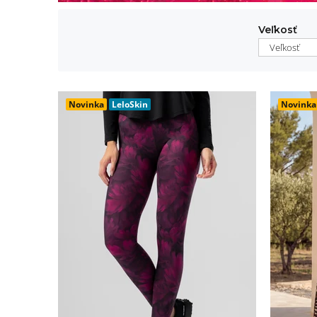
Veľkosť
Veľkosť
Novinka
LeloSkin
Novinka