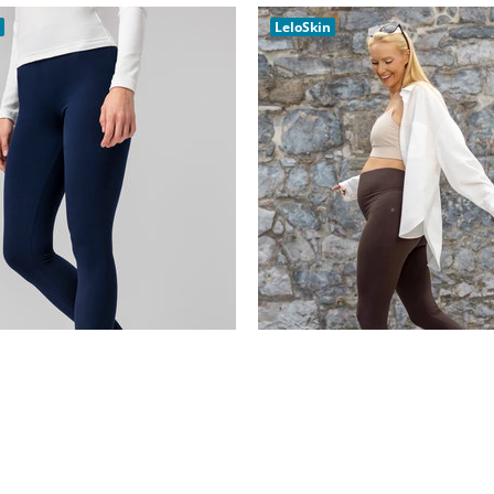
PRIDAŤ DO KOŠÍKA
LeloSkin
Legíny Ocean
LeloMOM legíny Eli