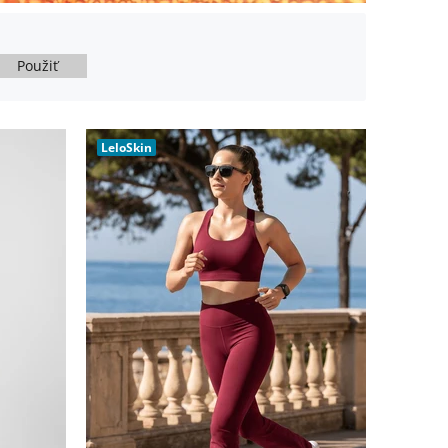
Použiť
LeloSkin