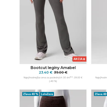
AKCIA
☀️
Bootcut legíny Amabel
23.40 €
39.00 €
Najvýhodnejšia cena za posledných 30 dní**: 39.00 €
Najvýhodne
(-40 %)
PRIDAŤ DO KOŠÍKA
Zľava
40 %
LeloZero
Zľava
40