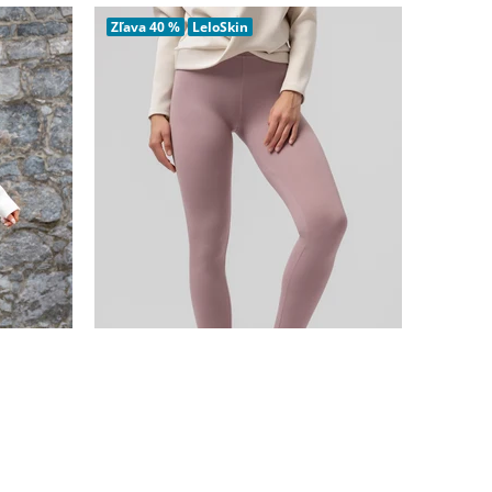
PRIDAŤ DO KOŠÍKA
Zľava
40 %
LeloSkin
AKCIA
☀️
Legíny Leocadia
na