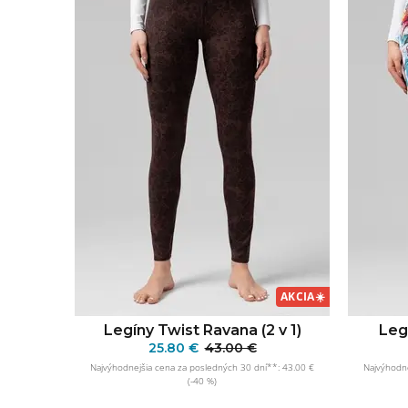
AKCIA
☀️
Legíny Twist Ravana (2 v 1)
Legí
25.80 €
43.00 €
Najvýhodnejšia cena za posledných 30 dní**: 43.00 €
Najvýhodne
(-40 %)