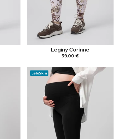
Legíny Corinne
39.00 €
KA
PRIDAŤ DO KOŠÍKA
LeloSkin