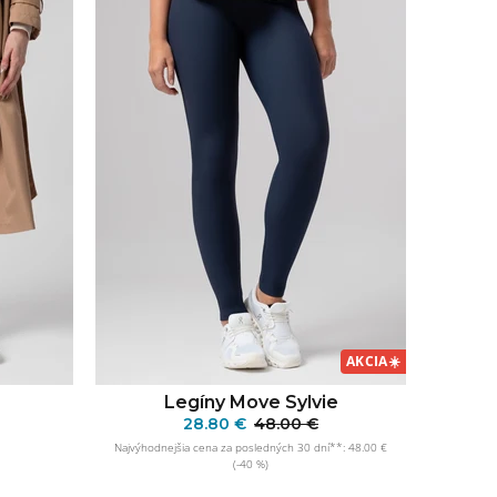
AKCIA
☀️
Legíny Move Sylvie
28.80 €
48.00 €
Najvýhodnejšia cena za posledných 30 dní**: 48.00 €
KA
(-40 %)