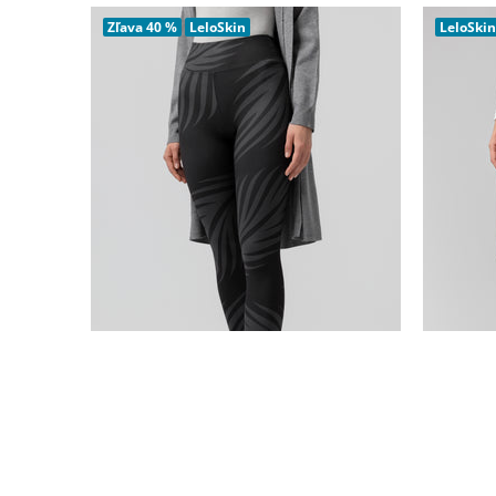
PRIDAŤ DO KOŠÍKA
Zľava
40 %
LeloSkin
LeloSkin
AKCIA
☀️
Legíny Almudena