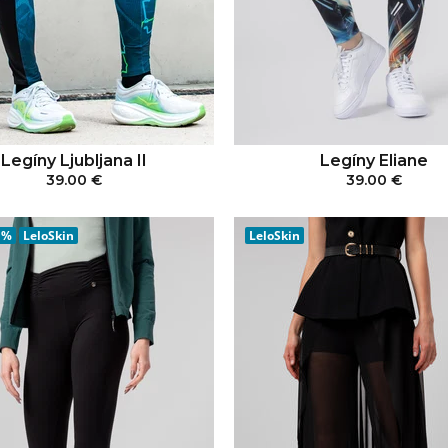
Legíny Ljubljana II
Legíny Eliane
39.00 €
39.00 €
PRIDAŤ DO KOŠÍKA
PRIDAŤ DO KOŠÍ
 %
LeloSkin
LeloSkin