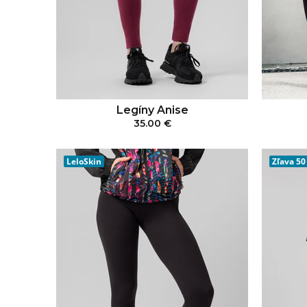
Legíny Anise
35.00 €
PRIDAŤ DO KOŠÍKA
LeloSkin
Zľava
50