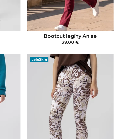
Bootcut legíny Anise
39.00 €
KA
PRIDAŤ DO KOŠÍKA
LeloSkin