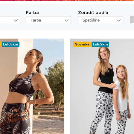
Farba
Zoradiť podľa
Farba
Špeciálne
LeloSkin
Novinka
LeloSkin