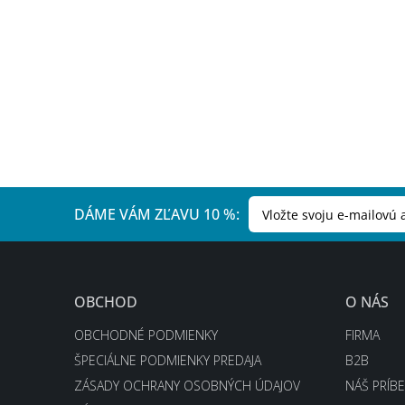
DÁME VÁM ZĽAVU 10 %:
OBCHOD
O NÁS
OBCHODNÉ PODMIENKY
FIRMA
ŠPECIÁLNE PODMIENKY PREDAJA
B2B
ZÁSADY OCHRANY OSOBNÝCH ÚDAJOV
NÁŠ PRÍB