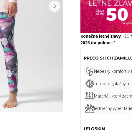
Konečné letné zľavy
. -20
2026 do polnoci
.*
PREČO SI ICH ZAMILU
Nebeský komfort vl
Termo-regulačný ma
Materiál, ktorý zac
Jedinečný výber fari
LELOSKIN