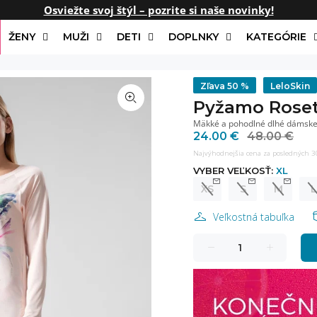
Osviežte svoj štýl – pozrite si naše novinky!
ŽENY
MUŽI
DETI
DOPLNKY
KATEGÓRIE
Zľava
50 %
LeloSkin
Pyžamo Rose
Mäkké a pohodlné dlhé dámsk
24.00 €
48.00 €
Najvýhodnejšia cena za posledných 30
VYBER VEĽKOSŤ:
XL
XS
S
M
L
Veľkostná tabuľka