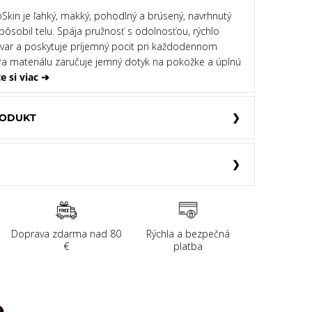
oSkin je ľahký, mäkký, pohodlný a brúsený, navrhnutý
pôsobil telu. Spája pružnosť s odolnosťou, rýchlo
 tvar a poskytuje príjemný pocit pri každodennom
úra materiálu zaručuje jemný dotyk na pokožke a úplnú
te si viac ➔
RODUKT
Doprava zdarma nad 80
Rýchla a bezpečná
€
platba