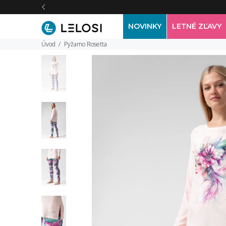
NOVINKY
LETNÉ ZĽAVY
Úvod
Pyžamo Rosetta