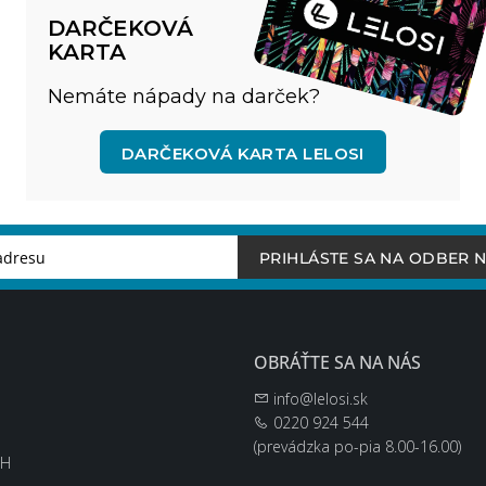
DARČEKOVÁ
KARTA
Nemáte nápady na darček?
DARČEKOVÁ KARTA LELOSI
PRIHLÁSTE SA NA ODBER 
OBRÁŤTE SA NA NÁS
info@lelosi.sk
0220 924 544
(prevádzka po-pia 8.00-16.00)
EH