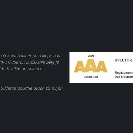
darčekových kariet pri nákupe nad
y z Outletu. Na získanie zľavy je
16. 8. 2026 do polnoci.
 Súčasné použitie dvoch zľavových