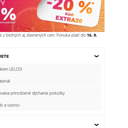
 % z bežných aj zľavnených cien. Ponuka platí do
16. 8.
JETE
ákien LELOSI
teriál
hováva prirodzené dýchanie pokožky
eb a vzorov