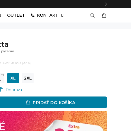
OUTLET
KONTAKT
tta
e pyžamo
 dní**: 48.00 € (-50 %)
XL
2XL
Doprava
PRIDAŤ DO KOŠÍKA