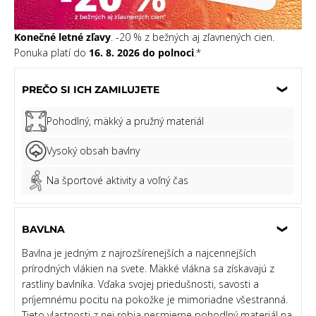
Konečné letné zľavy
. -20 % z bežných aj zľavnených cien.
Ponuka platí do
16. 8. 2026 do polnoci
.*
PREČO SI ICH ZAMILUJETE
Pohodlný, mäkký a pružný materiál
Vysoký obsah bavlny
Na športové aktivity a voľný čas
BAVLNA
Bavlna je jedným z najrozšírenejších a najcennejších
prírodných vlákien na svete. Mäkké vlákna sa získavajú z
rastliny bavlníka. Vďaka svojej priedušnosti, savosti a
príjemnému pocitu na pokožke je mimoriadne všestranná.
Tieto vlastnosti z nej robia nesmierne pohodlný materiál na