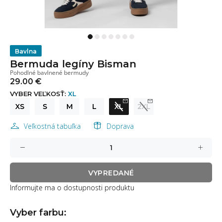
Bavlna
Bermuda legíny Bisman
Pohodlné bavlnené bermudy
29.00 €
VYBER VEĽKOSŤ:
XL
XS
S
M
L
XL
2XL
Veľkostná tabuľka
Doprava
VYPREDANÉ
Informujte ma o dostupnosti produktu
Vyber farbu: