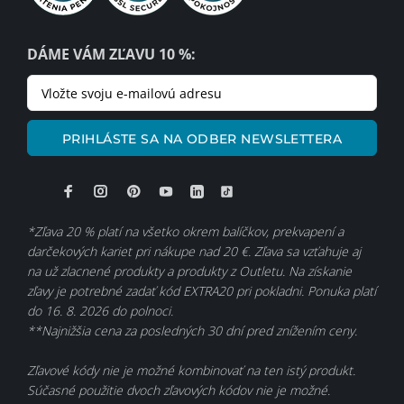
DÁME VÁM ZĽAVU 10 %:
PRIHLÁSTE SA NA ODBER NEWSLETTERA
*Zľava 20 % platí na všetko okrem balíčkov, prekvapení a
darčekových kariet pri nákupe nad 20 €. Zľava sa vzťahuje aj
na už zlacnené produkty a produkty z Outletu. Na získanie
zľavy je potrebné zadať kód EXTRA20 pri pokladni. Ponuka platí
do 16. 8. 2026 do polnoci.
**Najnižšia cena za posledných 30 dní pred znížením ceny.
Zľavové kódy nie je možné kombinovať na ten istý produkt.
Súčasné použitie dvoch zľavových kódov nie je možné.