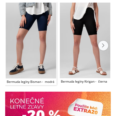
Bermuda legíny Kirigan
čierna
Bermuda legíny Bisman
modrá